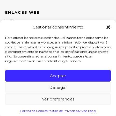
ENLACES WEB
Home
Gestionar consentimiento
Sobre nosotros
Tienda
Para ofrecer las mejores experiencias, utilizamos tecnologías como las
Contacto
cookies para almacenar y/o acceder a la información del dispositivo. El
consentimiento de estas tecnologías nos permitirá procesar datos como
el comportamiento de navegación o las identificaciones únicas en este
TEXTOS LEGALES
sitio. No consentir o retirar el consentimiento, puede afectar
negativamente a ciertas características y funciones.
Aviso Legal
Política de Cookies
Aceptar
Política de privacidad
Declaración de Accesibilidad
Denegar
Mapa del Sitio Web
Ver preferencias
CONTACTO
Política de Cookies
Política de Privacidad
Aviso Legal
960053166