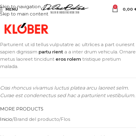
Skip to navigation
0
MENÚ
0,00
Skip to main content
Parturient ut id tellus vulputatre ac ultrlices a part ouriesnt
sapien dignissim
partu rient
a a inter drum vehicula. Ornare
metus laoreet tincidunt
eros rolem
tristique pretium
malada.
Cras rhoncus vivamus luctus platea arcu laoreet selm.
Curae est condenectus sed hac a parturient vestibulum.
MORE PRODUCTS
Inicio
Brand del producto
Flos