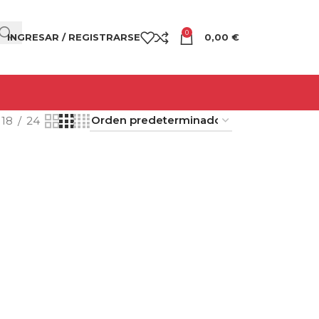
0
INGRESAR / REGISTRARSE
0,00
€
18
24