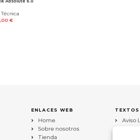
ik Absolute 6.0
 Técnica
5,00
€
ENLACES WEB
TEXTOS
Home
Aviso 
Sobre nosotros
Políti
Tienda
Políti