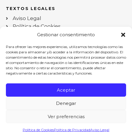
TEXTOS LEGALES
Aviso Legal
Política de Cookies
Política de privacidad
Gestionar consentimiento
Declaración de Accesibilidad
Para ofrecer las mejores experiencias, utilizamos tecnologías como las
Mapa del Sitio Web
cookies para almacenar y/o acceder a la información del dispositivo. El
consentimiento de estas tecnologías nos permitirá procesar datos como
el comportamiento de navegación o las identificaciones únicas en este
CONTACTO
sitio. No consentir o retirar el consentimiento, puede afectar
negativamente a ciertas características y funciones.
960053166
dequebikes@hotmail.com
Aceptar
Av/ Blasco Ibáñez 15, Mislata - Valencia
Denegar
Ver preferencias
Política de Cookies
Política de Privacidad
Aviso Legal
© All rights reserved