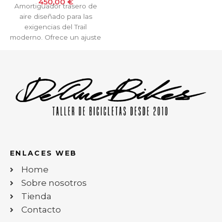
450,00
€
Amortiguador trasero de
aire diseñado para las
exigencias del Trail
moderno. Ofrece un ajuste
de umbral para subir con
eficiencia y un rendimiento
de descenso impecable.
ENLACES WEB
Home
Sobre nosotros
Tienda
Contacto