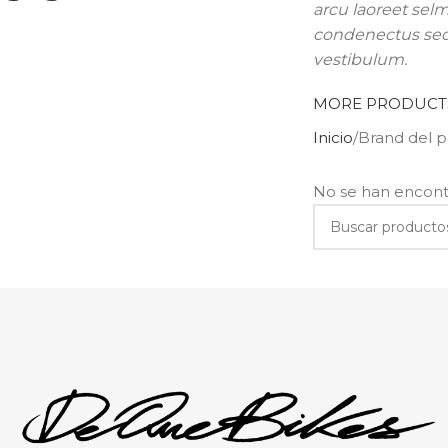
arcu laoreet selm
condenectus sed 
vestibulum.
MORE PRODUCT
Inicio
Brand del 
No se han encont