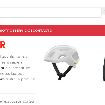
OSOTROS
SERVICIOS
CONTACTO
ellus vulputatre ac
uriesnt sapien
ent
a a inter drum
metus laoreet
lem
tristique pretium
amus luctus platea