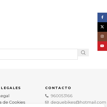
Face
X
Inst
YouT
 LEGALES
CONTACTO
Legal
960053166
ca de Cookies
dequebikes@hotmail.com