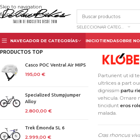
Skip to navigation
Skip to main content
SELECCIONAR CATEGORÍA
NAVEGADOR DE CATEGORÍAS
INICIO
TIENDA
SOBRE N
PRODUCTOS TOP
Casco POC Ventral Air MIPS
195,00
€
Parturient ut id t
ultrlices a part o
dignissim
partu ri
Specialized Stumpjumper
vehicula. Ornare 
Alloy
tincidunt
eros ro
2.800,00
€
malada.
Trek Émonda SL 6
Cras rhoncus viv
2.999,00
€