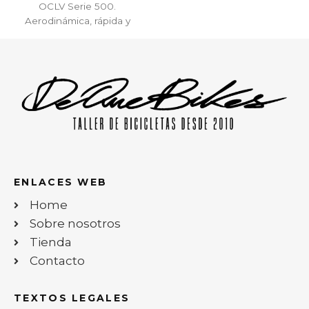
OCLV Serie 500.
Aerodinámica, rápida y
diseñada específicamente
para devorar puertos de
montaña con la máxima
transferencia de potencia.
ENLACES WEB
Home
Sobre nosotros
Tienda
Contacto
TEXTOS LEGALES