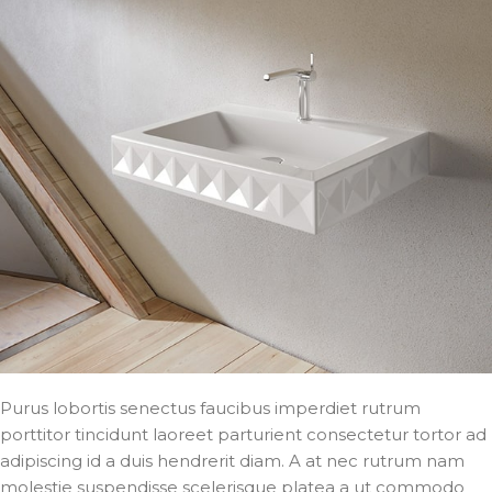
Purus lobortis senectus faucibus imperdiet rutrum
porttitor tincidunt laoreet parturient consectetur tortor ad
adipiscing id a duis hendrerit diam. A at nec rutrum nam
molestie suspendisse scelerisque platea a ut commodo