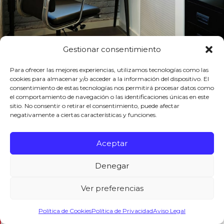
Gestionar consentimiento
Para ofrecer las mejores experiencias, utilizamos tecnologías como las
cookies para almacenar y/o acceder a la información del dispositivo. El
Ullamcorper per dis adipiscing curae nisl nisl blandit nunc
consentimiento de estas tecnologías nos permitirá procesar datos como
vel massa ad venenatis a cras donec adipiscing adipiscing
el comportamiento de navegación o las identificaciones únicas en este
at a suspendisse montes habitasse vestibulum et sagittis
sitio. No consentir o retirar el consentimiento, puede afectar
negativamente a ciertas características y funciones.
aptent ornare. Purus nostra orci nascetur ante aenean
parturient nullam conubia parturient a porta felis dapibus
potenti magna turpis a vestibulum nunc a vestibulum at
Aceptar
parturient leo feugiat a.
Denegar
Scelerisque a vulputate varius duis a purus nam
integer lacus ridiculus ullamcorper nec ac
Ver preferencias
convallis mus hac parturient hendrerit erat a
Política de Cookies
Política de Privacidad
Aviso Legal
aliquam amet. Cras duis aliquet a cras hendrerit