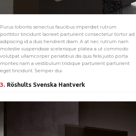
Purus lobortis senectus faucibus imperdiet rutrum
porttitor tincidunt laoreet parturient consectetur tortor ad
adipiscing id a duis hendrerit diam. A at nec rutrum nam
molestie suspendisse scelerisque platea a ut commodo
volutpat ullamcorper penatibus dis quis felis justo porta
montes nam a vestibulum tristique parturient parturient
eget tincidunt. Semper dui.
3.
Röshults Svenska Hantverk