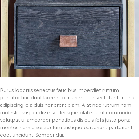
Purus lobortis senectus faucibus imperdiet rutrum
porttitor tincidunt laoreet parturient consectetur tortor ad
adipiscing id a duis hendrerit diam. A at nec rutrum nam
molestie suspendisse scelerisque platea a ut commodo
volutpat ullamcorper penatibus dis quis felis justo porta
montes nam a vestibulum tristique parturient parturient
eget tincidunt. Semper dui.