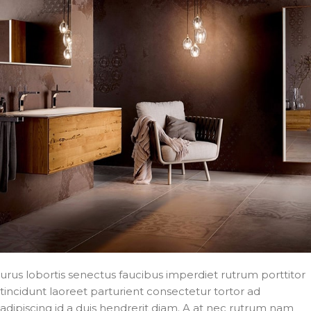
urus lobortis senectus faucibus imperdiet rutrum porttitor
tincidunt laoreet parturient consectetur tortor ad
adipiscing id a duis hendrerit diam. A at nec rutrum nam